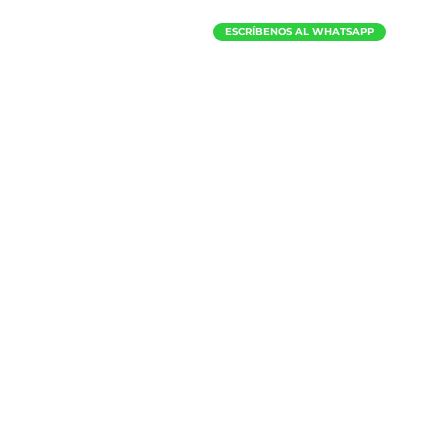
ESCRÍBENOS AL WHATSAPP
p. Max
INVITACIONES
¿Te gustaría tener a algunos d
predicadores en tu iglesia
o en 
E
scríbenos a
rociom@manaigle
ESCRÍBENOS