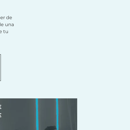
er de
de una
e tu