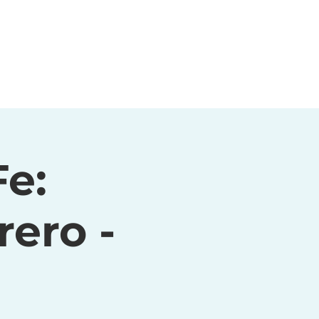
Fe:
ero -