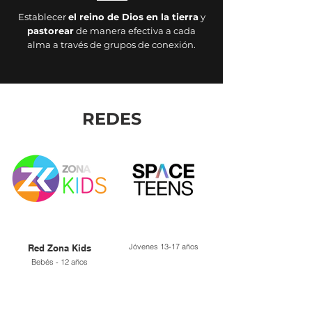
Establecer
el reino de Dios en la tierra
y
pastorear
de manera efectiva a cada
alma
a través de grupos de conexión.
REDES
Jóvenes 13-17 años
Red Zona Kids
Bebés - 12 años