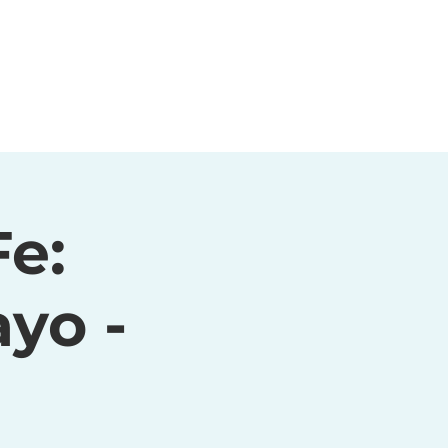
Fe:
yo -