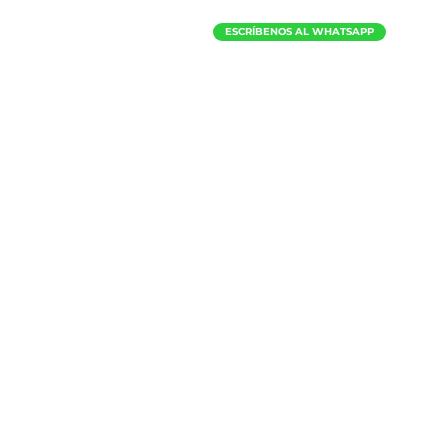
ESCRÍBENOS AL WHATSAPP
p. Max
INVITACIONES
¿Te gustaría tener a algunos d
predicadores en tu iglesia
o en 
E
scríbenos a
rociom@manaigle
ESCRÍBENOS