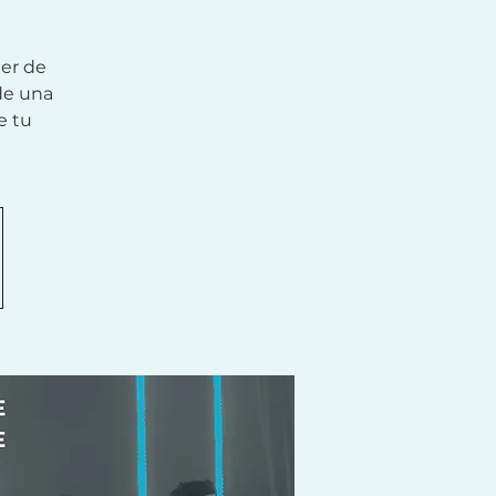
er de
de una
e tu